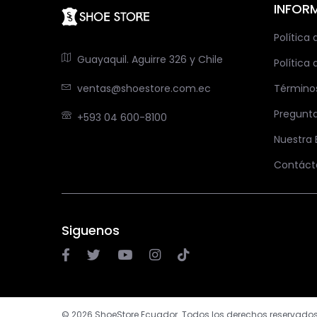
INFOR
Política
Guayaquil. Aguirre 326 y Chile
Política 
ventas@shoestore.com.ec
Término
Pregunt
+593 04 600-8100
Nuestra
Contáct
Siguenos
© 2026 ShoeStore Ecuador. Todos los derechos reservados