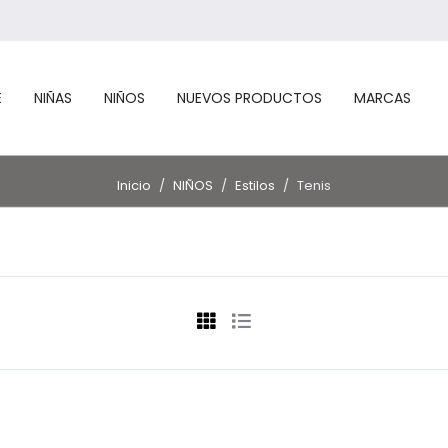
E
NIÑAS
NIÑOS
NUEVOS PRODUCTOS
MARCAS
Inicio
/
NIÑOS
/
Estilos
/
Tenis