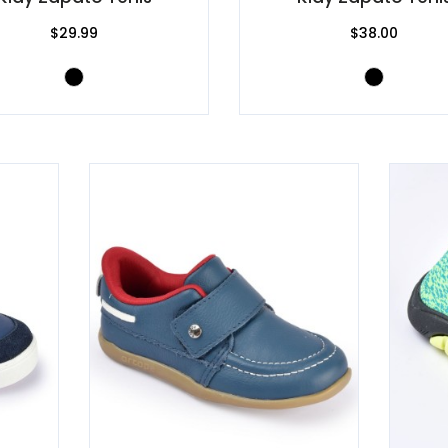
$29.99
$38.00