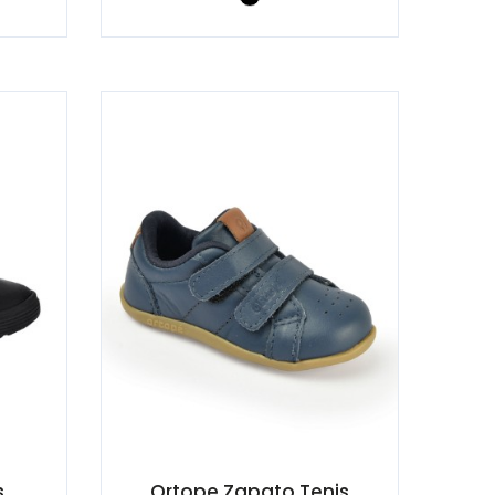
s
Ortope Zapato Tenis