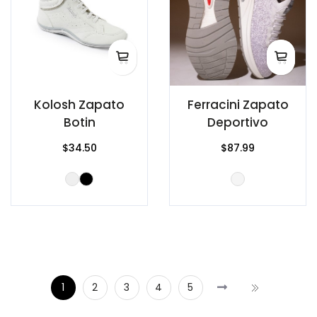
Kolosh Zapato
Ferracini Zapato
Botin
Deportivo
$34.50
$87.99
1
2
3
4
5