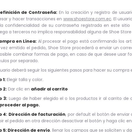
Definición de Contraseña:
En la creación y registro de usuari
esar y hacer transacciones en
www.shoestore.com.ec
. El usua
la confidencialidad de su contraseña registrada en este siti
ega a terceros no implica responsabilidad alguna de Shoe Store 
Compra en Línea:
Al procesar el pago está confirmando los art
vez emitido el pedido, Shoe Store procederá a enviar un corr
osible combinar formas de pago, en caso de que desee usar fo
culos por separado.
suario deberá seguir los siguientes pasos para hacer su compra e
 1:
Elegir talla y color.
o 2:
Dar clic en
añadir al carrito
o 3:
Luego de haber elegido el o los productos ir al carrito de
proceder al pago.
o 4:
Dirección de facturación
, por default el botón de envia
bir el pedido en otra dirección desactivar el botón y haga clic en
o 5: Dirección de envío
, llenar los campos que se soliciten y da