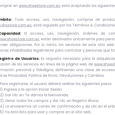
comprar en
www.shoestore.com.ec
está aceptando los siguiente
Ámbito:
Todo acceso, uso, navegación, compras de product
.shostore.com.ec
, está regulado por los Términos & Condiciones
Capacidad:
El acceso, uso, navegación, órdenes de comp
www.shoestore.com.ec
están destinados únicamente para perso
raer obligaciones. Por lo tanto, los servicios de este sitio w
onas inhabilitadas legalmente para contratar y personas que h
Registro de Usuarios:
Es requisito necesario para la adquisic
ización de los servicios en línea de la página web de
www.shoes
rmación personal y fidedigna, definiendo una clave de acceso
ticas Privacidad, Política de Envío, Devoluciones y Cambios.
Para registrarse, el usuario deberá realizar los siguientes pasos:
1) Ingresa a la opción Iniciar Sesión.
2) Dar clic en Te damos la bienvenida.
3) Llenar todos los campos y dar clic en Registro Ahora.
4) Le enviaremos un correo de confirmación y da clic en el enl
5) Ya está listo para usar y comprar en el sitio web.