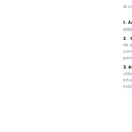
Al 
1. 
www
2. 
de
cont
pers
3. 
util
info
Polí