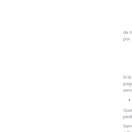
de t
por:
Si l
pago
serv
Quer
pedi
Siem