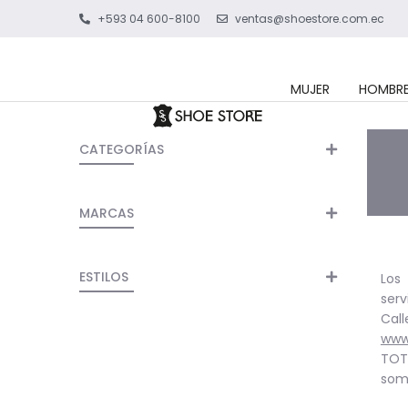
+593 04 600-8100
ventas@shoestore.com.ec
MUJER
HOMBR
CATEGORÍAS
MARCAS
ESTILOS
Los
serv
Cal
www
TOTA
som