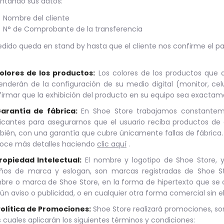
ntando sus datos:
Nombre del cliente
N° de Comprobante de la transferencia
edido queda en stand by hasta que el cliente nos confirme el p
Colores de los productos:
Los colores de los productos que 
nderán de la configuración de su medio digital (monitor, celul
irmar que la exhibición del producto en su equipo sea exactame
Garantía de fábrica:
En Shoe Store trabajamos constanteme
icantes para asegurarnos que el usuario reciba productos de
ién, con una garantía que cubre únicamente fallas de fábrica.
oce más detalles haciendo
clic aquí
.
Propiedad Intelectual:
El nombre y logotipo de Shoe Store, y
eños de marca y eslogan, son marcas registradas de Shoe Sto
re o marca de Shoe Store, en la forma de hipertexto que se c
ún aviso o publicidad, o en cualquier otra forma comercial sin e
 Política de Promociones:
Shoe Store realizará promociones, sor
s cuales aplicarán los siguientes términos y condiciones: