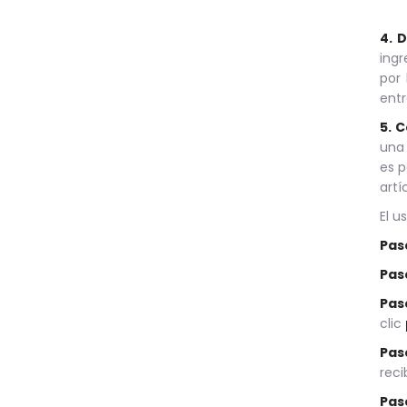
4. 
ingr
por 
entr
5. 
una 
es p
artí
El u
Paso
Pas
Pas
clic
Pas
reci
Pas