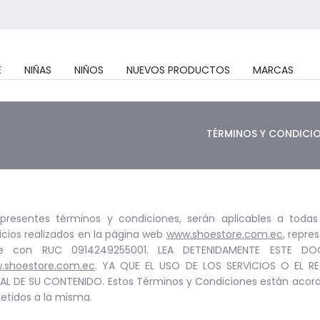
E
NIÑAS
NIÑOS
NUEVOS PRODUCTOS
MARCAS
TÉRMINOS Y CONDICI
 presentes términos y condiciones, serán aplicables a toda
icios realizados en la página web
www.shoestore.com.ec
, repre
le con RUC 0914249255001. LEA DETENIDAMENTE ESTE 
.shoestore.com.ec
. YA QUE EL USO DE LOS SERVICIOS O EL 
L DE SU CONTENIDO. Estos Términos y Condiciones están acorde
etidos a la misma.