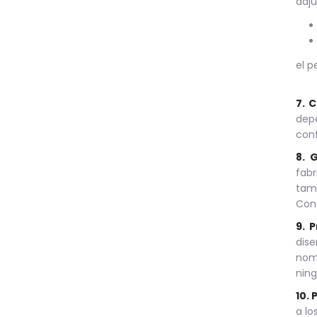
adju
el p
7. 
depe
conf
8. 
fabr
tamb
Con
9. 
dis
nomb
ning
10.
a lo