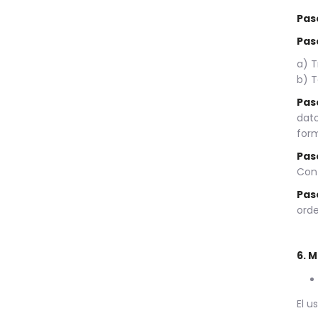
Pas
Pas
a) T
b) T
Pas
dato
form
Pas
Conf
Pas
orde
6. 
El u