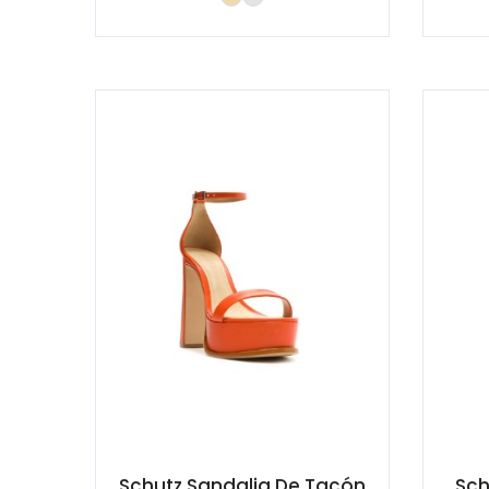
Schutz Sandalia De Tacón
Sch