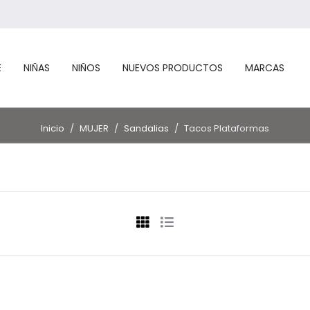
E
NIÑAS
NIÑOS
NUEVOS PRODUCTOS
MARCAS
Inicio
/
MUJER
/
Sandalias
/
Tacos Plataformas