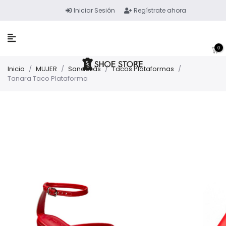
Iniciar Sesión
Regístrate ahora
0
Inicio
/
MUJER
/
Sandalias
/
Tacos Plataformas
/
Tanara Taco Plataforma