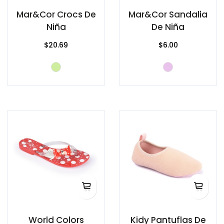
Mar&Cor Crocs De
Mar&Cor Sandalia
Niña
De Niña
$20.69
$6.00
World Colors
Kidy Pantuflas De