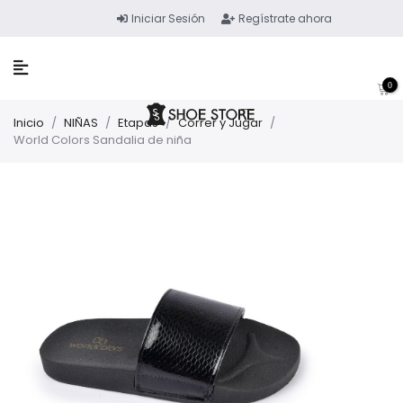
Iniciar Sesión
Regístrate ahora
0
Inicio
/
NIÑAS
/
Etapas
/
Correr y Jugar
/
World Colors Sandalia de niña