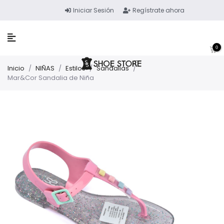
Iniciar Sesión
Regístrate ahora
0
Inicio
/
NIÑAS
/
Estilos
/
Sandalias
/
Mar&Cor Sandalia de Niña