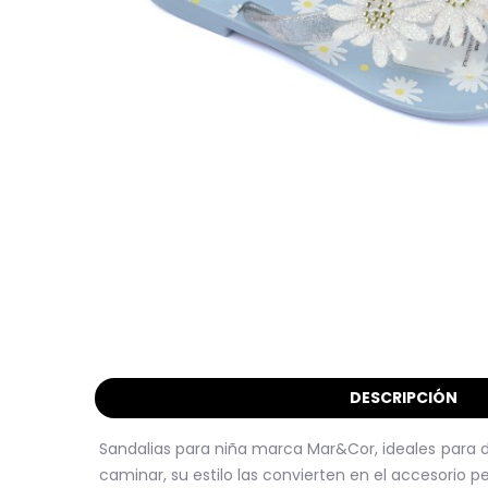
DESCRIPCIÓN
Sandalias para niña marca Mar&Cor, ideales para dí
caminar, su estilo las convierten en el accesorio p