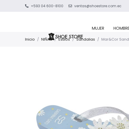
+593 04 600-8100
ventas@shoestore.com.ec
MUJER
HOMBR
Inicio
/
NIÑAS
/
Estilos
/
Sandalias
/
Mar&Cor Sanda