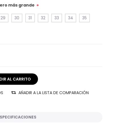
úmero más grande
*
29
30
31
32
33
34
35
OS
AÑADIR A LA LISTA DE COMPARACIÓN
SPECIFICACIONES