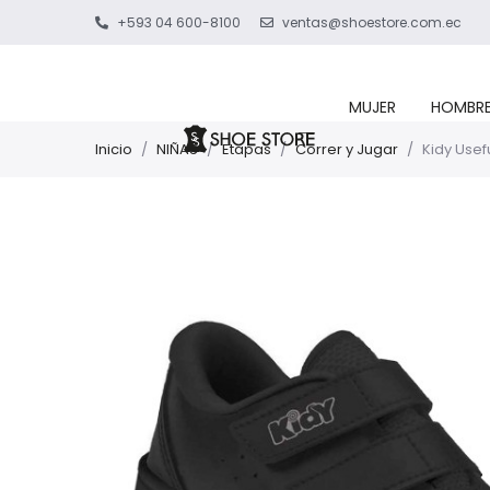
+593 04 600-8100
ventas@shoestore.com.ec
MUJER
HOMBR
Inicio
/
NIÑAS
/
Etapas
/
Correr y Jugar
/
Kidy Usef