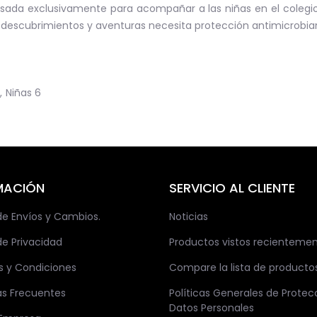
ensada exclusivamente para acompañar a las niñas en el coleg
escubrimientos y aventuras necesita protección antimicrobiana, 
,
Niñas
6
MACIÓN
SERVICIO AL CLIENTE
 de Envíos y Cambios.
Noticias
de Privacidad
Productos vistos recienteme
s y Condiciones
Compare la lista de producto
as Frecuentes
Políticas Generales de Protec
Datos Personales