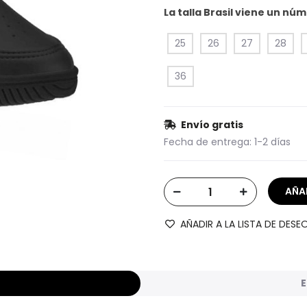
La talla Brasil viene un n
25
26
27
28
36
Envío gratis
Fecha de entrega:
1-2 días
AÑADIR A LA LISTA DE DESE
E