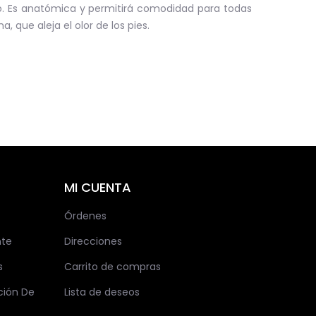
io. Es anatómica y permitirá comodidad para todas
que aleja el olor de los pies.
MI CUENTA
Órdenes
nte
Direcciones
s
Carrito de compras
ción De
Lista de deseos