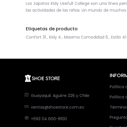
Los zapatos Kidy Usefull College son una línea p
las actividades de las niñas. Un mundo de muchos d
Etiquetas de producto
Confort
31
,
Kidy
4
,
Maxima Comodidad
6
,
Estilo
41
INFOR
Política
Guayaquil. Aguirre 326 y Chile
Política 
ventas@shoestore.com.ec
Término
Pregunt
+593 04 600-8100