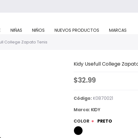
E
NIÑAS
NIÑOS
NUEVOS PRODUCTOS
MARCAS
ull College Zapato Tenis
Kidy Usefull College Zapat
$32.99
Código:
K0870021
Marca:
KIDY
COLOR
PRETO
*