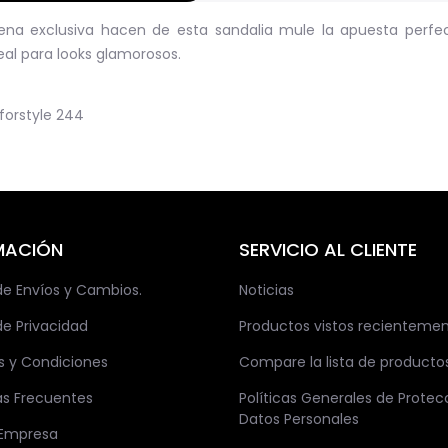
a exclusiva hacen de esta sandalia mule la apuesta perfec
al para looks glamorosos.
orstyle
244
MACIÓN
SERVICIO AL CLIENTE
 de Envíos y Cambios.
Noticias
de Privacidad
Productos vistos recienteme
s y Condiciones
Compare la lista de producto
as Frecuentes
Políticas Generales de Protec
Datos Personales
 Empresa