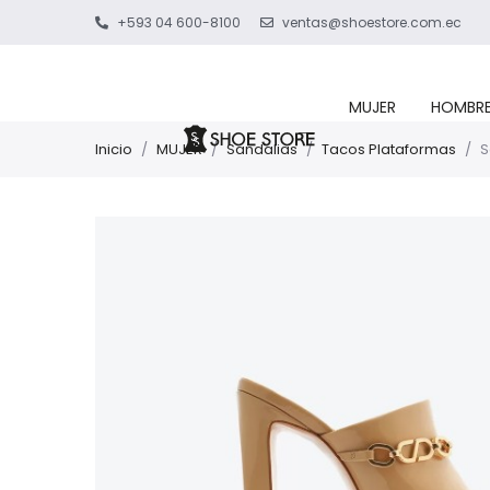
+593 04 600-8100
ventas@shoestore.com.ec
MUJER
HOMBR
Inicio
/
MUJER
/
Sandalias
/
Tacos Plataformas
/
S