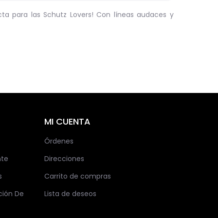
ta para las Schutz Lovers! Con líneas audaces y
MI CUENTA
Órdenes
nte
Direcciones
s
Carrito de compras
ción De
Lista de deseos