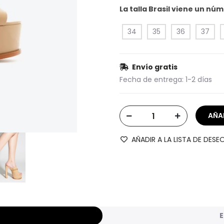
La talla Brasil viene un n
34
35
36
37
Envío gratis
Fecha de entrega:
1-2 días
AÑADIR A LA LISTA DE DESE
E