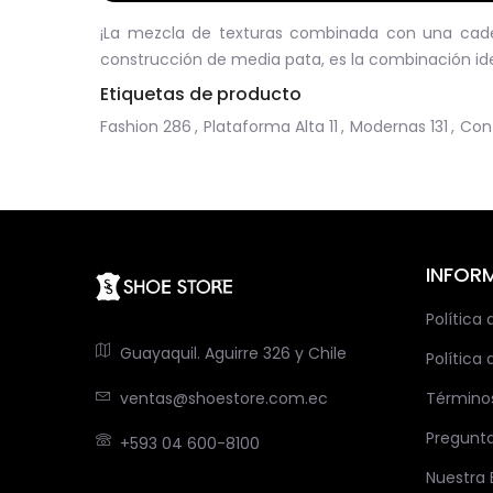
¡La mezcla de texturas combinada con una caden
construcción de media pata, es la combinación ide
Etiquetas de producto
Fashion
286
,
Plataforma Alta
11
,
Modernas
131
,
Conf
INFOR
Política
Guayaquil. Aguirre 326 y Chile
Política 
ventas@shoestore.com.ec
Término
Pregunt
+593 04 600-8100
Nuestra