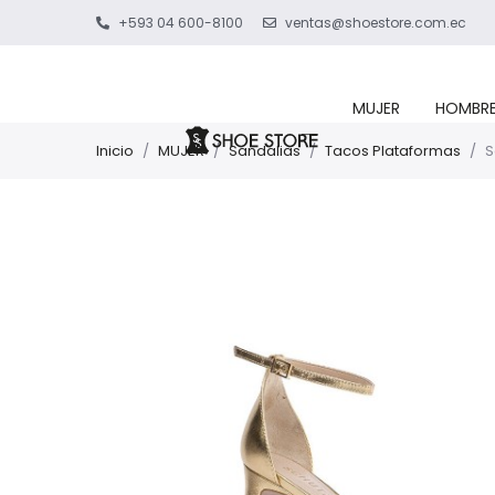
+593 04 600-8100
ventas@shoestore.com.ec
MUJER
HOMBR
Inicio
/
MUJER
/
Sandalias
/
Tacos Plataformas
/
S