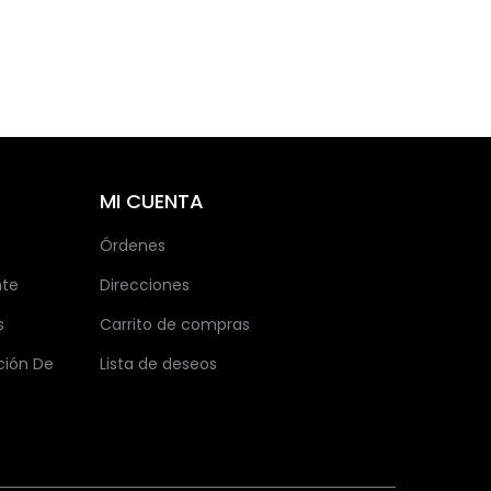
MI CUENTA
Órdenes
nte
Direcciones
s
Carrito de compras
ción De
Lista de deseos