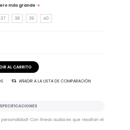
úmero más grande
*
37
38
39
40
OS
AÑADIR A LA LISTA DE COMPARACIÓN
SPECIFICACIONES
personalidad! Con líneas audaces que resaltan el