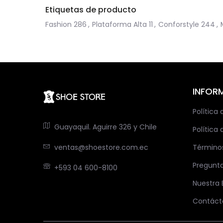
Etiquetas de producto
Fashion
286
,
Plataforma Alta
11
,
Conforstyle
244
,
INFOR
Política
Guayaquil. Aguirre 326 y Chile
Política 
ventas@shoestore.com.ec
Término
Pregunt
+593 04 600-8100
Nuestra
Contáct