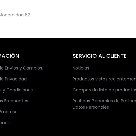
Modernidad
62
MACIÓN
SERVICIO AL CLIENTE
 de Envíos y Cambios.
Noticias
de Privacidad
Productos vistos recienteme
s y Condiciones
Compare la lista de producto
as Frecuentes
Políticas Generales de Protec
Datos Personales
 Empresa
enos