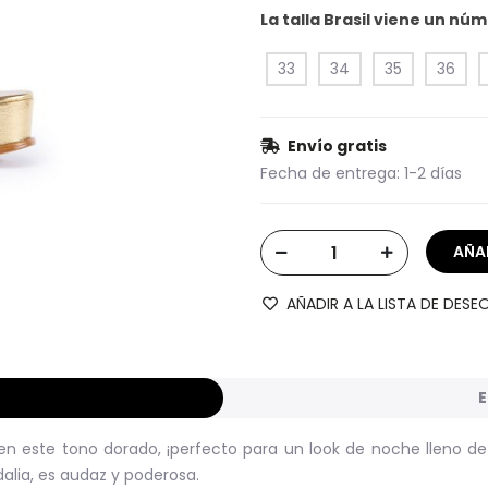
La talla Brasil viene un n
33
34
35
36
Envío gratis
Fecha de entrega:
1-2 días
AÑADIR A LA LISTA DE DESE
E
n este tono dorado, ¡perfecto para un look de noche lleno de 
alia, es audaz y poderosa.