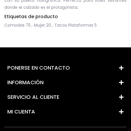
con su paleta holográfica. Perfecta para looks vibrantes
donde el calzado es el protagonista.
Etiquetas de producto
Comodas
75
,
Mujer
20
,
Tacos Plataformas
5
PONERSE EN CONTACTO
INFORMACIÓN
SERVICIO AL CLIENTE
MI CUENTA