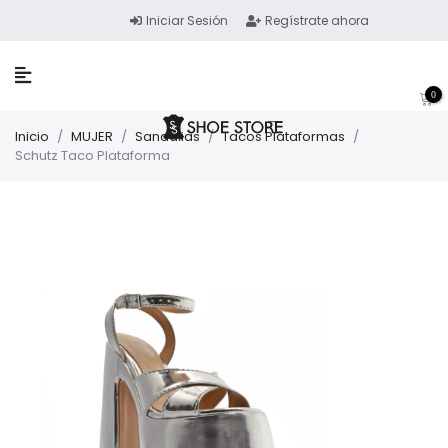
Iniciar Sesión
Regístrate ahora
0
Inicio
/
MUJER
/
Sandalias
/
Tacos Plataformas
/
Schutz Taco Plataforma