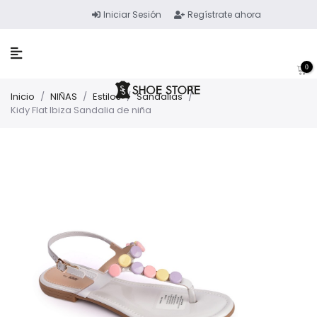
Iniciar Sesión
Regístrate ahora
0
Inicio
/
NIÑAS
/
Estilos
/
Sandalias
/
Kidy Flat Ibiza Sandalia de niña