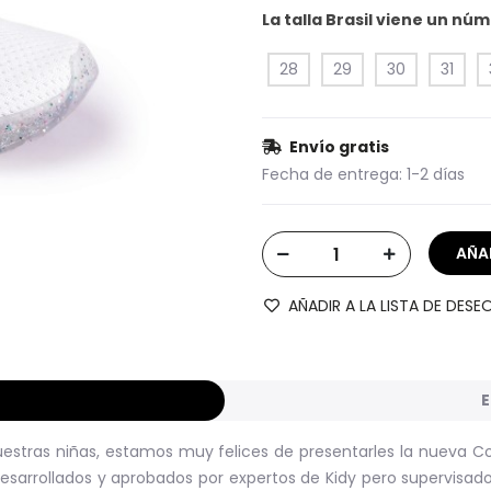
La talla Brasil viene un n
28
29
30
31
Envío gratis
Fecha de entrega:
1-2 días
AÑADIR A LA LISTA DE DESE
E
estras niñas, estamos muy felices de presentarles la nueva Col
desarrollados y aprobados por expertos de Kidy pero supervisad