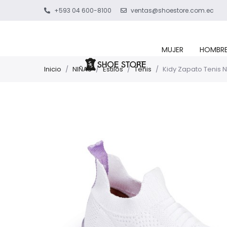
+593 04 600-8100
ventas@shoestore.com.ec
MUJER
HOMBR
Inicio
/
NIÑAS
/
Estilos
/
Tenis
/
Kidy Zapato Tenis N