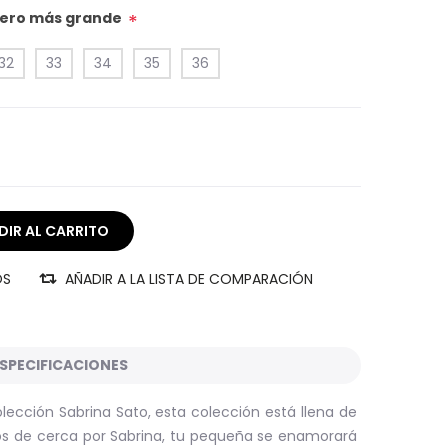
úmero más grande
*
32
33
34
35
36
OS
AÑADIR A LA LISTA DE COMPARACIÓN
SPECIFICACIONES
ección Sabrina Sato, esta colección está llena de
os ​​de cerca por Sabrina, tu pequeña se enamorará