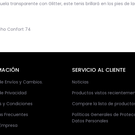
uela transparente con Glitter, este tenis brillará en los pies de 
cho Confort
74
MACIÓN
SERVICIO AL CLIENTE
 de Envíos y Cambios.
Noticias
de Privacidad
Productos vistos recienteme
s y Condiciones
Compare la lista de producto
as Frecuentes
Políticas Generales de Protec
Datos Personales
 Empresa