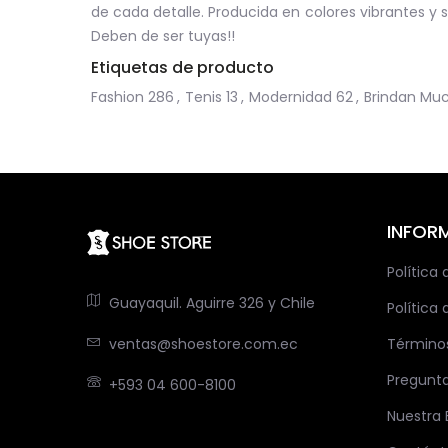
de cada detalle. Producida en colores vibrantes y s
Deben de ser tuyas!!
Etiquetas de producto
Fashion
286
,
Tenis
13
,
Modernidad
62
,
Brindan Mu
INFOR
Política
Guayaquil. Aguirre 326 y Chile
Política 
ventas@shoestore.com.ec
Término
Pregunt
+593 04 600-8100
Nuestra