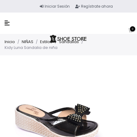
Iniciar Sesión
Regístrate ahora
0
Inicio
/
NIÑAS
/
Estilos
/
Sandalias
/
Kidy Luna Sandalia de niña