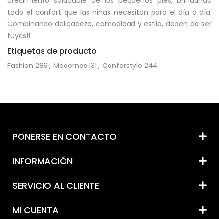
crecimiento saludable de los pequeños pies, brindando
todo el confort que las niñas necesitan para el día a día.
Combinando delicadeza, comodidad y estilo, deben de ser
tuyas!!
Etiquetas de producto
Fashion
286
,
Modernas
131
,
Conforstyle
244
PONERSE EN CONTACTO
INFORMACIÓN
SERVICIO AL CLIENTE
MI CUENTA