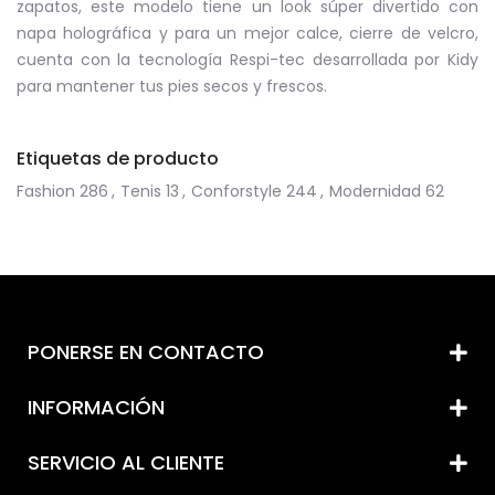
zapatos, este modelo tiene un look súper divertido con
napa holográfica y para un mejor calce, cierre de velcro,
cuenta con la tecnología Respi-tec desarrollada por Kidy
para mantener tus pies secos y frescos.
Etiquetas de producto
Fashion
286
,
Tenis
13
,
Conforstyle
244
,
Modernidad
62
PONERSE EN CONTACTO
INFORMACIÓN
SERVICIO AL CLIENTE