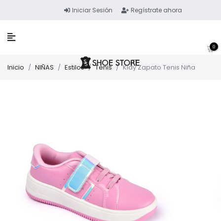
Iniciar Sesión
Regístrate ahora
0
Inicio
/
NIÑAS
/
Estilos
/
Tenis
/
Kidy Zapato Tenis Niña