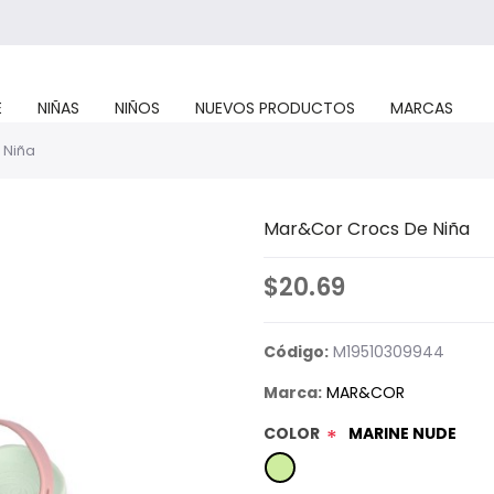
E
NIÑAS
NIÑOS
NUEVOS PRODUCTOS
MARCAS
 Niña
Mar&Cor Crocs De Niña
$20.69
Código:
M19510309944
Marca:
MAR&COR
COLOR
MARINE NUDE
*