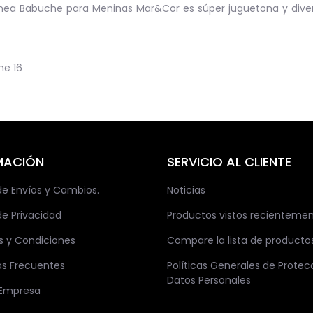
nea Babuche para Meninas Mar&Cor es súper juguetona y divertid
he
16
MACIÓN
SERVICIO AL CLIENTE
 de Envíos y Cambios.
Noticias
de Privacidad
Productos vistos recienteme
s y Condiciones
Compare la lista de producto
as Frecuentes
Políticas Generales de Protec
Datos Personales
 Empresa