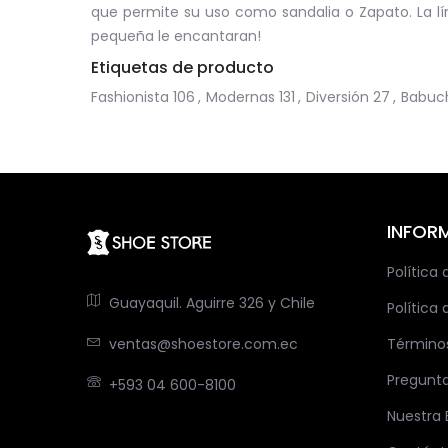
que permite su uso como sandalia o Zapato. La lí
pequeña le encantaran!
Etiquetas de producto
Fashionista
106
,
Modernas
131
,
Diversión
27
,
Babuc
INFOR
Política
Guayaquil. Aguirre 326 y Chile
Política 
ventas@shoestore.com.ec
Término
Pregunt
+593 04 600-8100
Nuestra