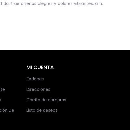
a, trae diseños alegres y colores vibrantes, a tu
MI CUENTA
Órdenes
nte
Direcciones
s
Carrito de compras
ción De
Lista de deseos