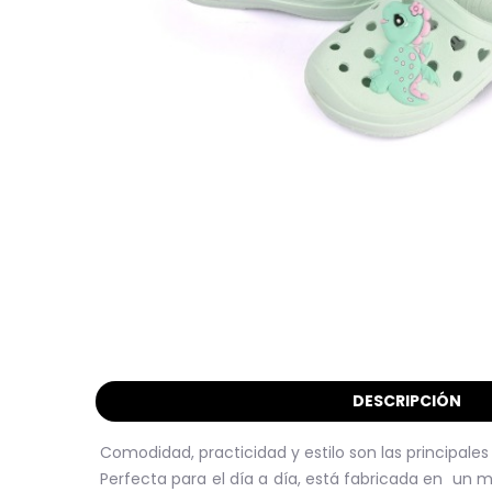
DESCRIPCIÓN
Comodidad, practicidad y estilo son las principale
Perfecta para el día a día, está fabricada en un ma