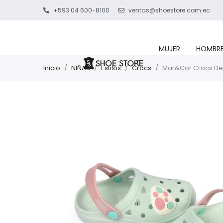
+593 04 600-8100
ventas@shoestore.com.ec
MUJER
HOMBR
Inicio
/
NIÑAS
/
Estilos
/
Crocs
/
Mar&Cor Crocs De