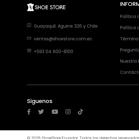
INFOR
Política
Guayaquil. Aguirre 326 y Chile
Política 
ventas@shoestore.com.ec
Término
Pregunt
+593 04 600-8100
Nuestra
Contáct
Siguenos
© 2026 ShoeStore Ecuador. Todos los derechos reservados