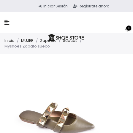
Iniciar Sesión
Regístrate ahora
0
Inicio
/
MUJER
/
Zapatos
/
Suecos
/
Myshoes Zapato sueco