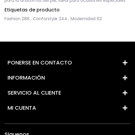
para la anatomía del pie, ideal para ocasiones especiales.
Etiquetas de producto
Fashion
286
,
Conforstyle
244
,
Modernidad
62
PONERSE EN CONTACTO
INFORMACIÓN
SERVICIO AL CLIENTE
MI CUENTA
Siguenos