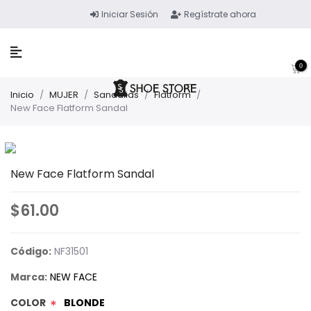
Iniciar Sesión
Regístrate ahora
0
Inicio
/
MUJER
/
Sandalias
/
Flatform
/
New Face Flatform Sandal
New Face Flatform Sandal
$61.00
Código:
NF31501
Marca:
NEW FACE
COLOR
BLONDE
*