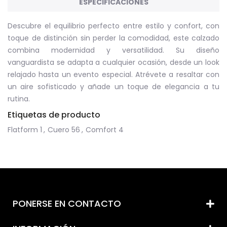
ESPECIFICACIONES
Descubre el equilibrio perfecto entre estilo y confort, con
toque de distinción sin perder la comodidad, este calzado
combina modernidad y versatilidad. Su diseño
vanguardista se adapta a cualquier ocasión, desde un look
relajado hasta un evento especial. Atrévete a resaltar con
un aire sofisticado y añade un toque de elegancia a tu
rutina.
Etiquetas de producto
Flatform
1
,
Cuero
56
,
Comfort
4
PONERSE EN CONTACTO