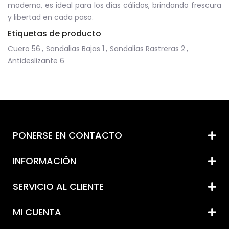
moderna, es ideal para los días cálidos, brindando frescura
y libertad en cada paso.
Etiquetas de producto
Cuero
56
,
Sandalias Bajas
1
,
Sandalias Rastreras
2
,
Antideslizante
6
PONERSE EN CONTACTO
INFORMACIÓN
SERVICIO AL CLIENTE
MI CUENTA