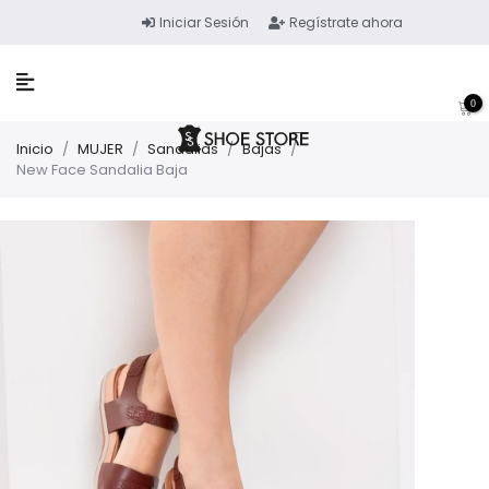
Iniciar Sesión
Regístrate ahora
0
Inicio
/
MUJER
/
Sandalias
/
Bajas
/
New Face Sandalia Baja