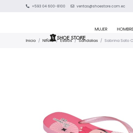
+593 04 600-8100
ventas@shoestore.com.ec
MUJER
HOMBR
Inicio
/
NIÑAS
/
Estilos
/
Sandalias
/
Sabrina Sato Or