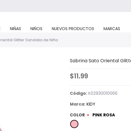
E
NIÑAS
NIÑOS
NUEVOS PRODUCTOS
MARCAS
iental Glitter Sandalia de Niña
Sabrina Sato Oriental Glitt
$11.99
Código:
K02930010066
Marca:
KIDY
COLOR
PINK ROSA
*