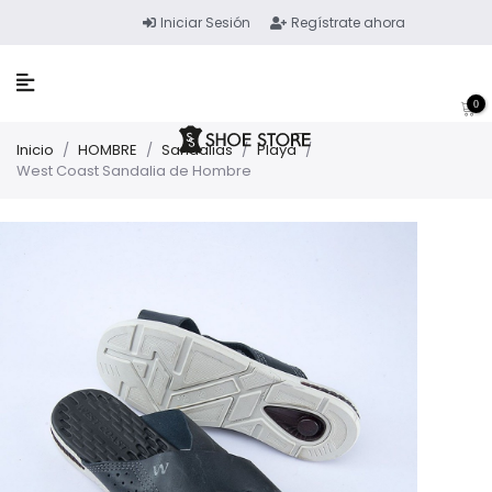
Iniciar Sesión
Regístrate ahora
0
Inicio
/
HOMBRE
/
Sandalias
/
Playa
/
West Coast Sandalia de Hombre