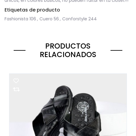
únicos, en colores básicos, no pueden faltar en tu clóset!!!
Etiquetas de producto
Fashionista
106
,
Cuero
56
,
Conforstyle
244
PRODUCTOS
RELACIONADOS