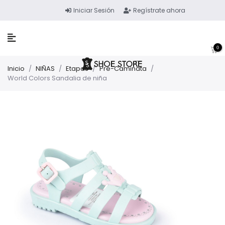
Iniciar Sesión
Regístrate ahora
0
Inicio
/
NIÑAS
/
Etapas
/
Pre-Caminata
/
World Colors Sandalia de niña