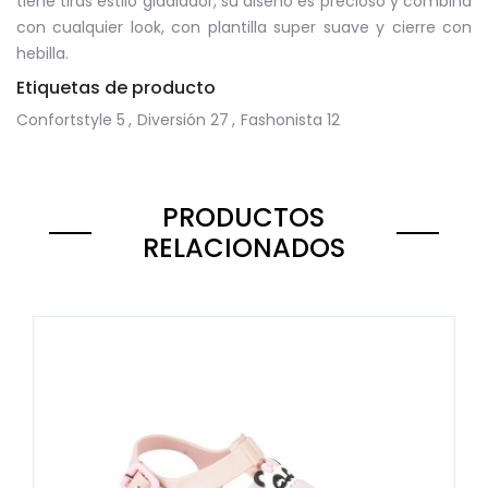
tiene tiras estilo gladiador, su diseño es precioso y combina
con cualquier look, con plantilla super suave y cierre con
hebilla.
Etiquetas de producto
Confortstyle
5
,
Diversión
27
,
Fashonista
12
PRODUCTOS
RELACIONADOS