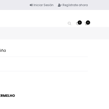
Iniciar Sesión
Regístrate ahora
0
0
iña
ERMELHO