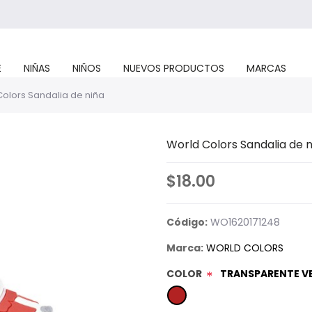
E
NIÑAS
NIÑOS
NUEVOS PRODUCTOS
MARCAS
olors Sandalia de niña
World Colors Sandalia de n
$18.00
Código:
WO1620171248
Marca:
WORLD COLORS
COLOR
TRANSPARENTE V
*