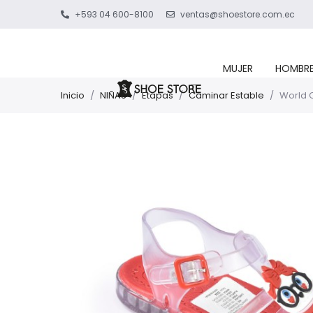
+593 04 600-8100
ventas@shoestore.com.ec
MUJER
HOMBR
Inicio
/
NIÑAS
/
Etapas
/
Caminar Estable
/
World C