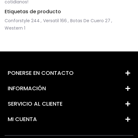
cotidianos!
Etiquetas de producto
Conforstyle
244
,
Versatil
166
,
Botas De Cuero
27
,
Western
1
PONERSE EN CONTACTO
INFORMACIÓN
SERVICIO AL CLIENTE
MI CUENTA