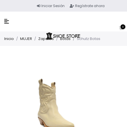
Iniciar Sesión
Regístrate ahora
0
Inicio
/
MUJER
/
Zapatos
/
Botas
/
Schutz Botas