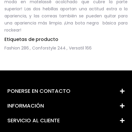
moda en matelassê acolchado que cubre la parte
superior! Las dos hebillas aportan una actitud extra a la
apariencia, y las correas también se pueden quitar para
una apariencia más limpia. ¡Una bota negra básica para
rockear!
Etiquetas de producto
Fashion
286
,
Conforstyle
244
,
Versatil
166
PONERSE EN CONTACTO
INFORMACIÓN
SERVICIO AL CLIENTE