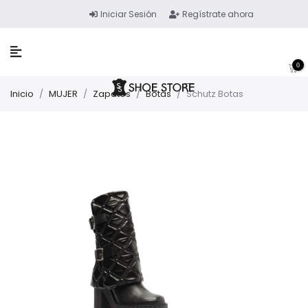
Iniciar Sesión
Regístrate ahora
0
Inicio
/
MUJER
/
Zapatos
/
Botas
/
Schutz Botas