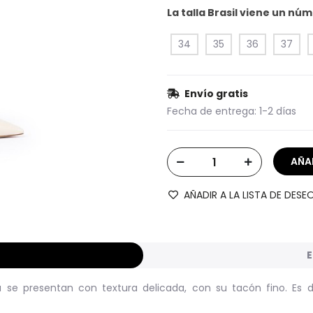
La talla Brasil viene un n
34
35
36
37
Envío gratis
Fecha de entrega:
1-2 días
AÑADIR A LA LISTA DE DESE
E
se presentan con textura delicada, con su tacón fino. Es deci