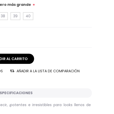
úmero más grande
*
38
39
40
OS
AÑADIR A LA LISTA DE COMPARACIÓN
SPECIFICACIONES
r, ¡potentes e irresistibles para looks llenos de