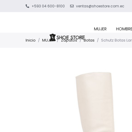
+593 04 600-8100
ventas@shoestore.com.ec
MUJER
HOMBR
Inicio
/
MUJER
/
Zapatos
/
Botas
/
Schutz Botas La