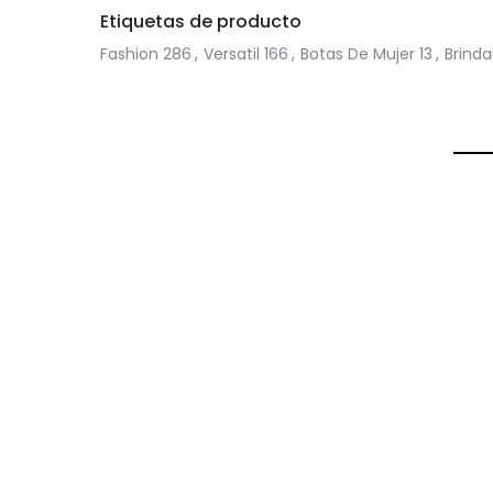
Etiquetas de producto
Fashion
286
,
Versatil
166
,
Botas De Mujer
13
,
Brind