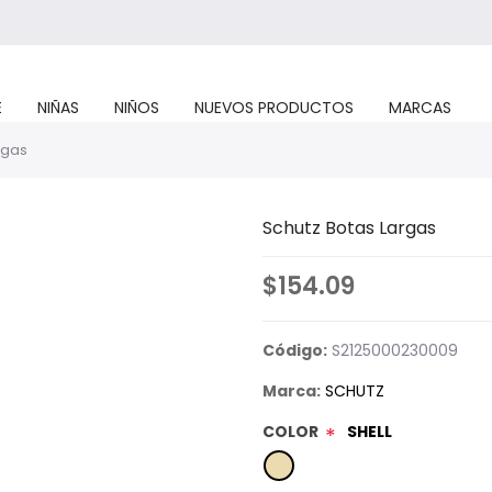
E
NIÑAS
NIÑOS
NUEVOS PRODUCTOS
MARCAS
rgas
Schutz Botas Largas
$154.09
Código:
S2125000230009
Marca:
SCHUTZ
COLOR
SHELL
*