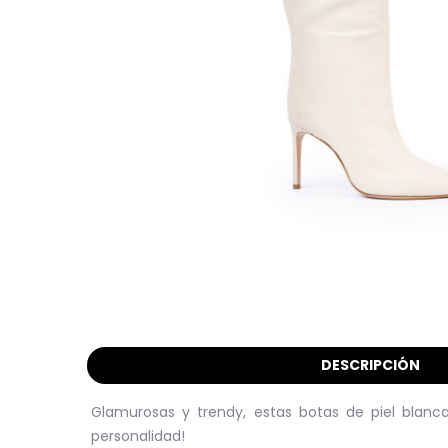
DESCRIPCIÓN
Glamurosas y trendy, estas botas de piel blanca 
personalidad!