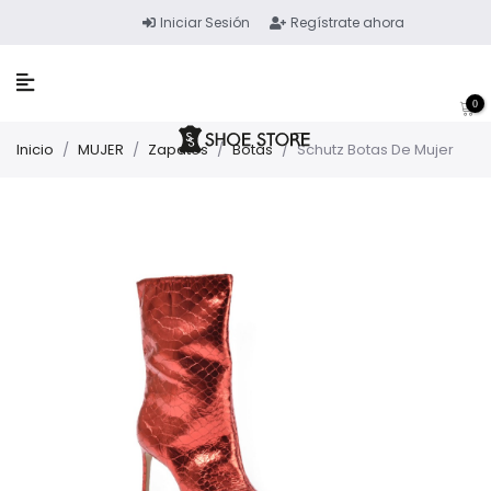
Iniciar Sesión
Regístrate ahora
0
Inicio
/
MUJER
/
Zapatos
/
Botas
/
Schutz Botas De Mujer