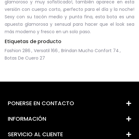
glamoroso y muy sofisticado!, también aparece en esta
versión con cuerpo corto, ¡perfecto para el día y la noche!
Sexy con su tacón medio y punta fina, esta bota es una
apuesta glamorosa y sensual para hacer que el look sea
más moderno y fresco en un solo paso.
Etiquetas de producto
Fashion
286
,
Versatil
166
,
Brindan Mucho Confort
74
,
Botas De Cuero
27
PONERSE EN CONTACTO
INFORMACIÓN
SERVICIO AL CLIENTE