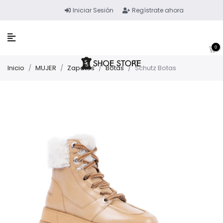
Iniciar Sesión
Regístrate ahora
0
Inicio
/
MUJER
/
Zapatos
/
Botas
/
Schutz Botas