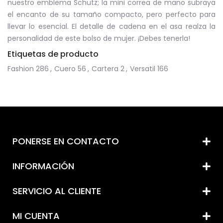
nuestro emblema Schutz; la mini correa de mano subraya
el encanto de su tamaño compacto, pero perfecto para
llevar lo esencial. El detalle de cadena en el asa realza la
personalidad de este bolso de mujer. ¡Debes tenerla!
Etiquetas de producto
Fashion
286
,
Cuero
56
,
Cartera
2
,
Versatil
166
PONERSE EN CONTACTO
INFORMACIÓN
SERVICIO AL CLIENTE
MI CUENTA