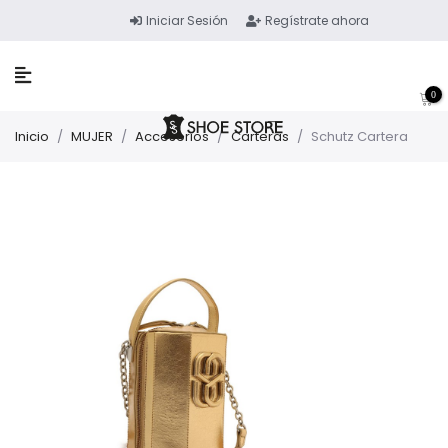
Iniciar Sesión
Regístrate ahora
0
Inicio
/
MUJER
/
Accesorios
/
Carteras
/
Schutz Cartera