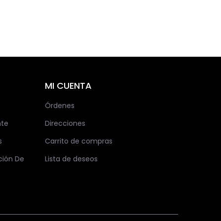
MI CUENTA
Órdenes
nte
Direcciones
s
Carrito de compras
ción De
Lista de deseos