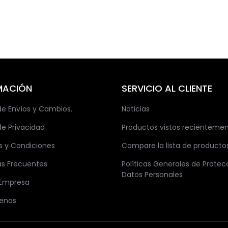
MACIÓN
SERVICIO AL CLIENTE
 de Envíos y Cambios.
Noticias
de Privacidad
Productos vistos recienteme
s y Condiciones
Compare la lista de producto
as Frecuentes
Políticas Generales de Protec
Datos Personales
 Empresa
enos