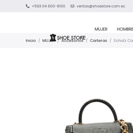
+593 04 600-8100
ventas@shoestore.com.ec
MUJER
HOMBR
Inicio
/
MUJER
/
Accesorios
/
Carteras
/
Schutz Ca