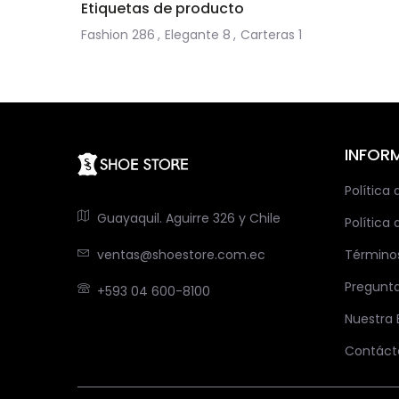
Etiquetas de producto
Fashion
286
,
Elegante
8
,
Carteras
1
INFOR
Política
Guayaquil. Aguirre 326 y Chile
Política 
ventas@shoestore.com.ec
Término
Pregunt
+593 04 600-8100
Nuestra
Contáct