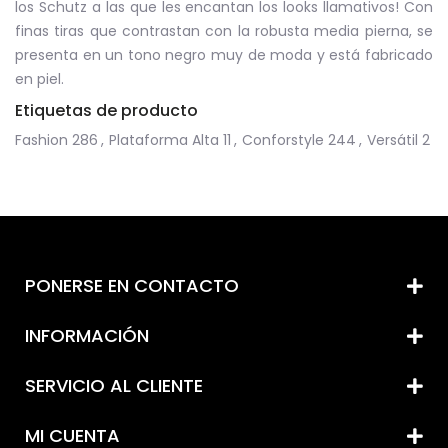
los Schutz a las que les encantan los looks llamativos! Con
finas tiras que contrastan con la robusta media pierna, se
presenta en un tono negro muy de moda y está fabricado
en piel.
Etiquetas de producto
Fashion
286
,
Plataforma Alta
11
,
Conforstyle
244
,
Versátil
2
PONERSE EN CONTACTO
INFORMACIÓN
SERVICIO AL CLIENTE
MI CUENTA