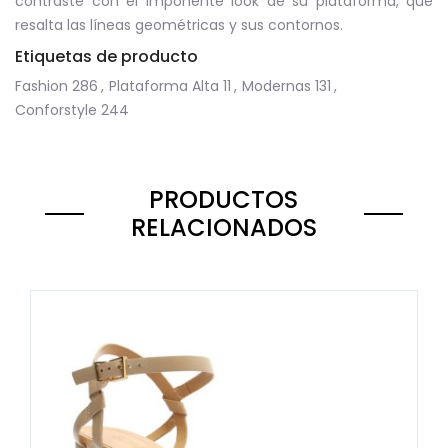
contraste con el imponente look de su plataforma, que
resalta las líneas geométricas y sus contornos.
Etiquetas de producto
Fashion
286
,
Plataforma Alta
11
,
Modernas
131
,
Conforstyle
244
PRODUCTOS
RELACIONADOS