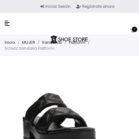
Iniciar Sesión
Regístrate ahora
0
Inicio
/
MUJER
/
Sandalias
/
Flatform
/
Schutz Sandalia Flatform