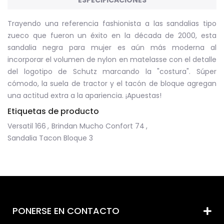
ESPECIFICACIONES
Trayendo una referencia fashionista a las sandalias tipo
zueco que fueron un éxito en la década de 2000, esta
sandalia negra para mujer es aún más moderna al
incorporar el volumen de nylon en matelasse con el detalle
del logotipo de Schutz marcando la "costura". Súper
cómodo, la suela de tractor y el tacón de bloque agregan
una actitud extra a la apariencia. ¡Apuestas!
Etiquetas de producto
Versatil
166
,
Brindan Mucho Confort
74
,
Sandalia Tacon Bloque
3
PONERSE EN CONTACTO