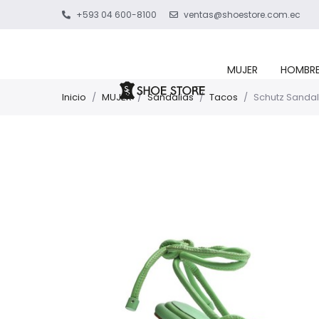
+593 04 600-8100
ventas@shoestore.com.ec
MUJER
HOMBR
Inicio
/
MUJER
/
Sandalias
/
Tacos
/
Schutz Sandal