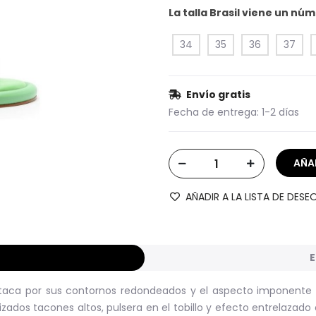
La talla Brasil viene un n
34
35
36
37
Envío gratis
Fecha de entrega:
1-2 días
AÑADIR A LA LISTA DE DESE
E
estaca por sus contornos redondeados y el aspecto imponente
izados tacones altos, pulsera en el tobillo y efecto entrelazado 