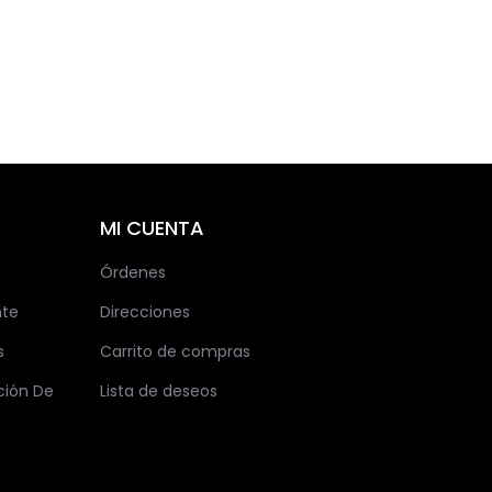
MI CUENTA
Órdenes
nte
Direcciones
s
Carrito de compras
ción De
Lista de deseos