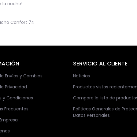
y la noche!
ucho Confort
74
MACIÓN
SERVICIO AL CLIENTE
 de Envíos y Cambios.
Noticias
de Privacidad
Productos vistos recienteme
s y Condiciones
Compare la lista de producto
as Frecuentes
Políticas Generales de Protec
Datos Personales
 Empresa
enos