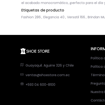
el acabado monocromático, ¡perfecto para el día 
Etiquetas de producto
Fashion
286
,
Elegancia
40
,
Versatil
166
,
Brindan M
INFOR
Política
Guayaquil. Aguirre 326 y Chile
Política 
ventas@shoestore.com.ec
Término
Pregunt
+593 04 600-8100
Nuestra
Contáct