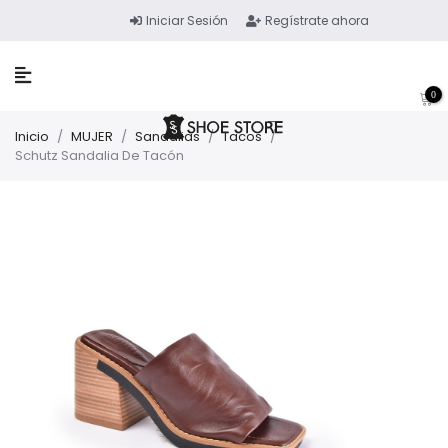
Iniciar Sesión
Regístrate ahora
0
Inicio
/
MUJER
/
Sandalias
/
Tacos
/
Schutz Sandalia De Tacón