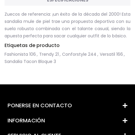
ESPECIFICACIONES
Zuecos de referencia: ¡un éxito de la década del 2000! Esta
sandalia mule de piel trae una propuesta deportiva con su
suela robusta combinada con el talante casual, siendo la
apuesta perfecta para sacar cualquier outfit de lo básico.
Etiquetas de producto
Fashionista
106
,
Trendy
21
,
Conforstyle
244
,
Versatil
166
,
Sandalia Tacon Bloque
3
PONERSE EN CONTACTO
INFORMACIÓN