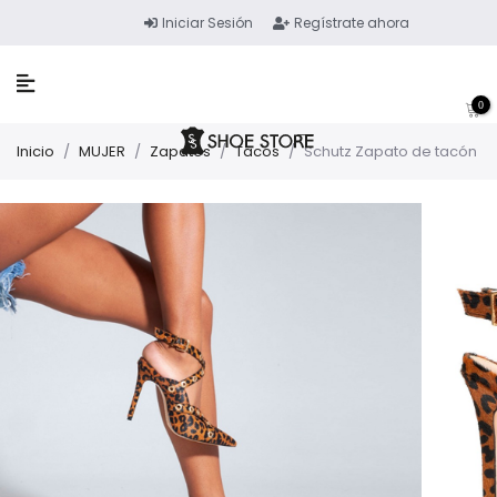
Iniciar Sesión
Regístrate ahora
0
Inicio
/
MUJER
/
Zapatos
/
Tacos
/
Schutz Zapato de tacón