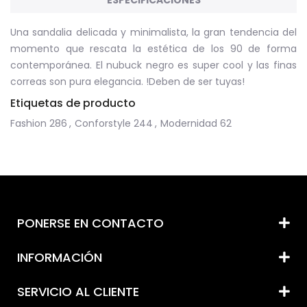
Una sandalia delicada y minimalista, la gran tendencia del
momento que rescata la estética de los 90 de forma
contemporánea. El nubuck negro es super cool y las finas
correas son pura elegancia. !Deben de ser tuyas!
Etiquetas de producto
Fashion
286
,
Conforstyle
244
,
Modernidad
62
PONERSE EN CONTACTO
INFORMACIÓN
SERVICIO AL CLIENTE