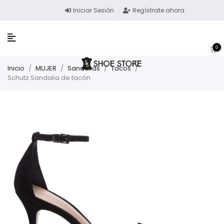
Iniciar Sesión
Regístrate ahora
0
Inicio
/
MUJER
/
Sandalias
/
Tacos
/
Schutz Sandalia de tacón