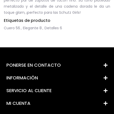
perfecto par de zapatos de tacon fino. Su tono plateado
metalizado y el detalle de una cadena dorada le da un
toque glam, ¡perfecto para las Schutz Girls!
Etiquetas de producto
Cuero
56
,
Elegante
8
,
Detalles
6
PONERSE EN CONTACTO
INFORMACIÓN
SERVICIO AL CLIENTE
MI CUENTA