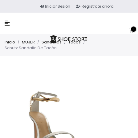
Iniciar Sesión
Regístrate ahora
0
Inicio
/
MUJER
/
Sandalias
/
Tacos
/
Schutz Sandalia De Tacón