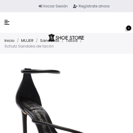
Iniciar Sesión
Regístrate ahora
0
Inicio
/
MUJER
/
Sandalias
/
Tacos
/
Schutz Sandalia de tacón