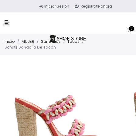
Iniciar Sesión
Regístrate ahora
0
Inicio
/
MUJER
/
Sandalias
/
Tacos
/
Schutz Sandalia De Tacón