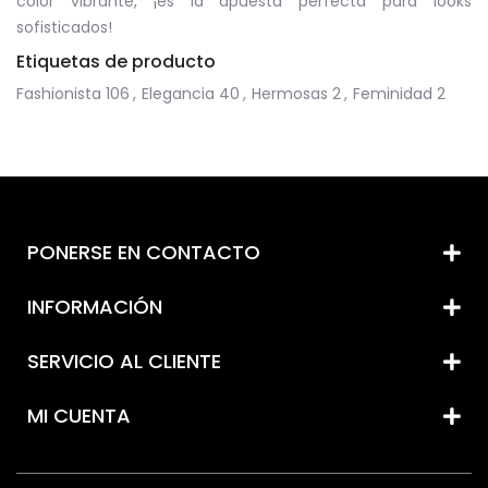
color vibrante, ¡es la apuesta perfecta para looks
sofisticados!
Etiquetas de producto
Fashionista
106
,
Elegancia
40
,
Hermosas
2
,
Feminidad
2
PONERSE EN CONTACTO
INFORMACIÓN
SERVICIO AL CLIENTE
MI CUENTA