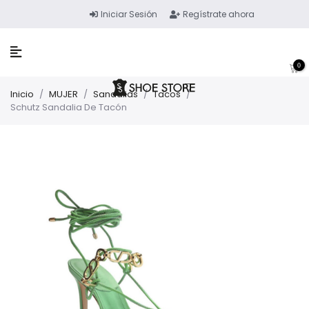
Iniciar Sesión
Regístrate ahora
0
Inicio
/
MUJER
/
Sandalias
/
Tacos
/
Schutz Sandalia De Tacón