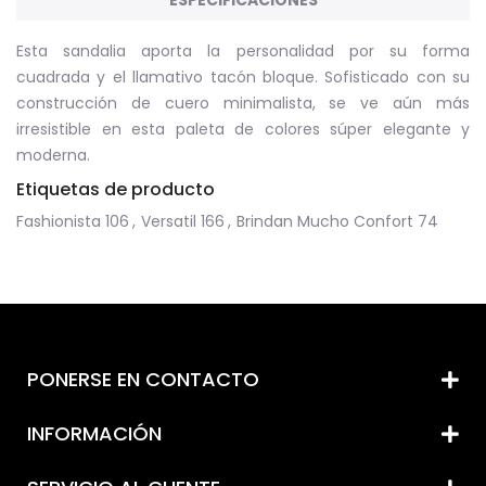
ESPECIFICACIONES
Esta sandalia aporta la personalidad por su forma
cuadrada y el llamativo tacón bloque. Sofisticado con su
construcción de cuero minimalista, se ve aún más
irresistible en esta paleta de colores súper elegante y
moderna.
Etiquetas de producto
Fashionista
106
,
Versatil
166
,
Brindan Mucho Confort
74
PONERSE EN CONTACTO
INFORMACIÓN