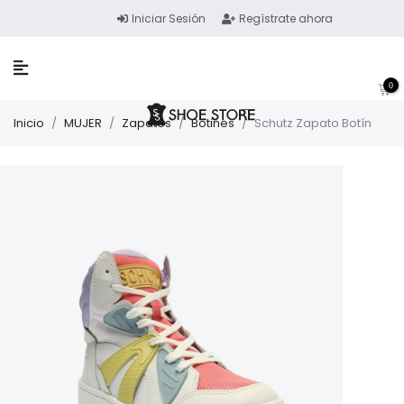
Iniciar Sesión
Regístrate ahora
0
Inicio
/
MUJER
/
Zapatos
/
Botines
/
Schutz Zapato Botín