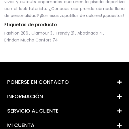
vivos y cutouts engomados que unen la pisada deportiva
con el look futurista. ¿Conoces esa prenda cómoda llena
de personalidad? ¡Son esas zapatillas de colores! ¡apuestas!
Etiquetas de producto
Fashion
286
,
Glamour
3
,
Trendy
21
,
Abotinado
4
,
Brindan Mucho Confort
74
PONERSE EN CONTACTO
INFORMACIÓN
SERVICIO AL CLIENTE
MI CUENTA