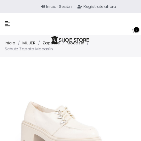
Iniciar Sesión
Regístrate ahora
0
Inicio
/
MUJER
/
Zapatos
/
Mocasín
/
Schutz Zapato Mocasín