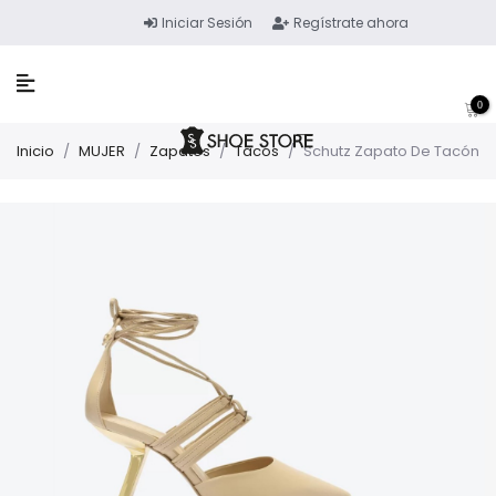
Iniciar Sesión
Regístrate ahora
0
Inicio
/
MUJER
/
Zapatos
/
Tacos
/
Schutz Zapato De Tacón