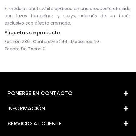
El modelo schutz white aparece en una propuesta atrevida,
con lazos femeninos y sexys, además de un tacón
exclusivo con efecto cromado.
Etiquetas de producto
Fashion
286
,
Conforstyle
244
,
Modernos
40
,
Zapato De Tacon
9
PONERSE EN CONTACTO
INFORMACIÓN
SERVICIO AL CLIENTE