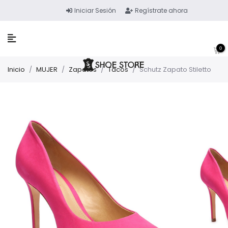
Iniciar Sesión
Regístrate ahora
0
Inicio
/
MUJER
/
Zapatos
/
Tacos
/
Schutz Zapato Stiletto