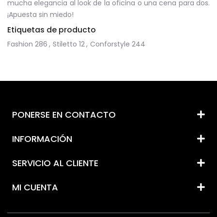
mucha elegancia al look de la oficina o una cena para dos.
¡Apuesta sin miedo!
Etiquetas de producto
Fashion
286
,
Stiletto
12
,
Conforstyle
244
PONERSE EN CONTACTO
INFORMACIÓN
SERVICIO AL CLIENTE
MI CUENTA